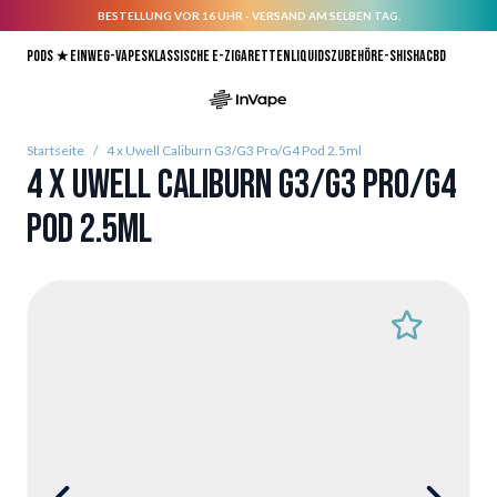
BESTELLUNG VOR 16 UHR - VERSAND AM SELBEN TAG.
Direkt zum Inhalt
Pods ★
Einweg-Vapes
Klassische E-Zigaretten
Liquids
Zubehör
E-Shisha
CBD
Startseite
/
4 x Uwell Caliburn G3/G3 Pro/G4 Pod 2.5ml
4 x Uwell Caliburn G3/G3 Pro/G4
Pod 2.5ml