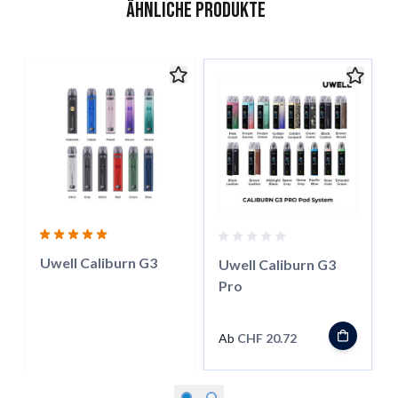
Ähnliche Produkte
Das Navigieren durch die Elemente des Karussells ist mit der 
Karussell überspringen
Zur Karussell-Navigation
Uwell Caliburn G3
Uwell Caliburn G3
Pro
Ab
CHF 20.72