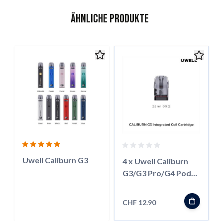
Ähnliche Produkte
Das Navigieren durch die Elemente des Karussells ist mit der 
Karussell überspringen
Zur Karussell-Navigation
Uwell Caliburn G3
4 x Uwell Caliburn
G3/G3 Pro/G4 Pod
2.5ml
CHF 12.90