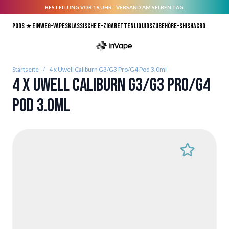
BESTELLUNG VOR 16 UHR - VERSAND AM SELBEN TAG.
Direkt zum Inhalt
Pods ★
Einweg-Vapes
Klassische E-Zigaretten
Liquids
Zubehör
E-Shisha
CBD
Startseite
/
4 x Uwell Caliburn G3/G3 Pro/G4 Pod 3.0ml
4 x Uwell Caliburn G3/G3 Pro/G4
Pod 3.0ml