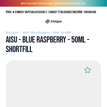
BESTELLUNG VOR 16 UHR - VERSAND AM SELBEN TAG.
Direkt zum Inhalt
Pods ★
Einweg-Vapes
Klassische E-Zigaretten
Liquids
Zubehör
E-Shisha
CBD
Startseite
/
AISU - Blue Raspberry - 50ml - Shortfill
AISU - Blue Raspberry - 50ml -
Shortfill