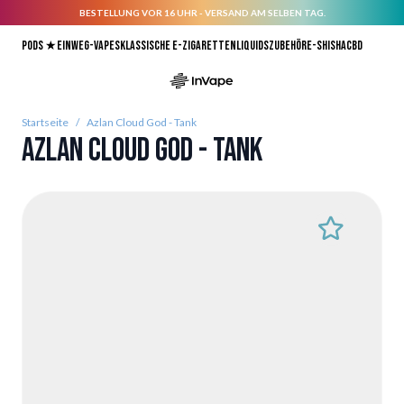
BESTELLUNG VOR 16 UHR - VERSAND AM SELBEN TAG.
Direkt zum Inhalt
Pods ★
Einweg-Vapes
Klassische E-Zigaretten
Liquids
Zubehör
E-Shisha
CBD
Startseite
/
Azlan Cloud God - Tank
Azlan Cloud God - Tank