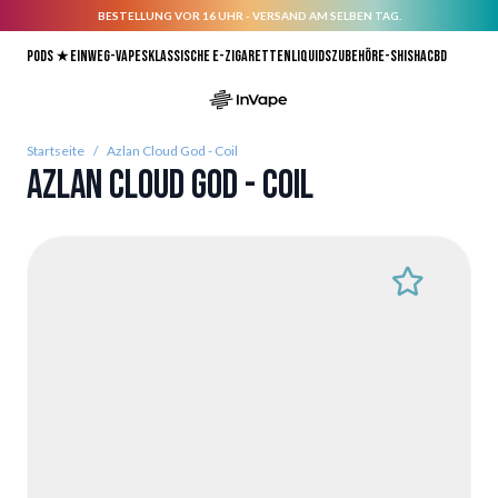
BESTELLUNG VOR 16 UHR - VERSAND AM SELBEN TAG.
Direkt zum Inhalt
Pods ★
Einweg-Vapes
Klassische E-Zigaretten
Liquids
Zubehör
E-Shisha
CBD
Startseite
/
Azlan Cloud God - Coil
Azlan Cloud God - Coil