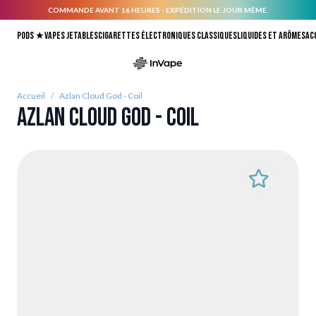
COMMANDE AVANT 16 HEURES - EXPÉDITION LE JOUR MÊME.
Allez au contenu
Pods ★
Vapes jetables
Cigarettes électroniques classiques
Liquides et arômes
Ac
Accueil
/
Azlan Cloud God - Coil
Azlan Cloud God - Coil