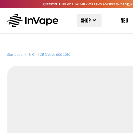
BESTELLUNG VOR 16 UHR - VERSAND AM SELBEN TAG.
K
Direkt zum Inhalt
Shop
Neu
Startseite
/
B-Chill CBD Vape 600 10%