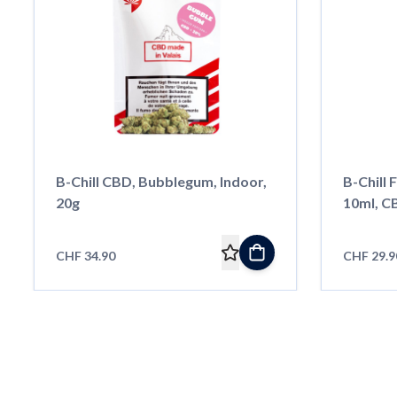
B-Chill CBD, Bubblegum, Indoor,
B-Chill 
20g
10ml, C
Rosmari
CHF 34.90
CHF 29.9