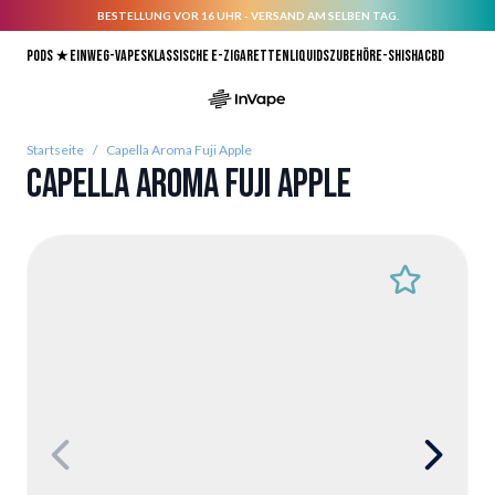
BESTELLUNG VOR 16 UHR - VERSAND AM SELBEN TAG.
Direkt zum Inhalt
Pods ★
Einweg-Vapes
Klassische E-Zigaretten
Liquids
Zubehör
E-Shisha
CBD
Startseite
/
Capella Aroma Fuji Apple
Capella Aroma Fuji Apple