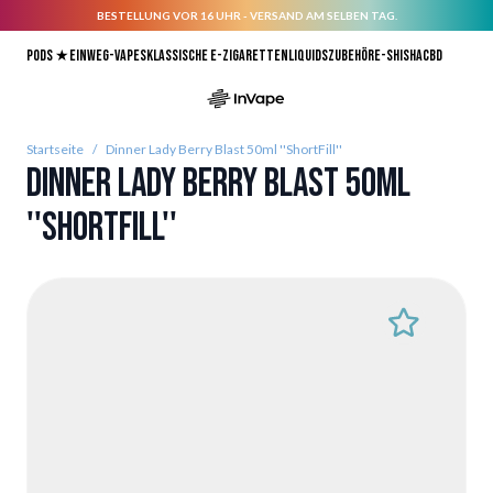
BESTELLUNG VOR 16 UHR - VERSAND AM SELBEN TAG.
Direkt zum Inhalt
Pods ★
Einweg-Vapes
Klassische E-Zigaretten
Liquids
Zubehör
E-Shisha
CBD
Startseite
/
Dinner Lady Berry Blast 50ml ''ShortFill''
Dinner Lady Berry Blast 50ml
''ShortFill''