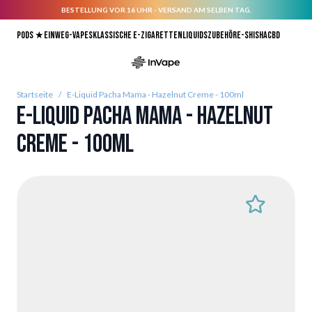
BESTELLUNG VOR 16 UHR - VERSAND AM SELBEN TAG.
Direkt zum Inhalt
Pods ★
Einweg-Vapes
Klassische E-Zigaretten
Liquids
Zubehör
E-Shisha
CBD
Startseite
/
E-Liquid Pacha Mama - Hazelnut Creme - 100ml
E-Liquid Pacha Mama - Hazelnut
Creme - 100ml