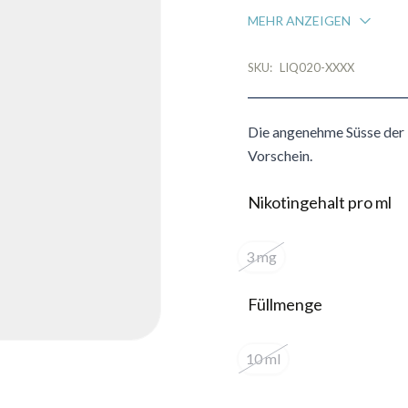
MEHR ANZEIGEN
SKU:
LIQ020-XXXX
Die angenehme Süsse der
Vorschein.
Nikotingehalt pro ml
3 mg
Füllmenge
10 ml