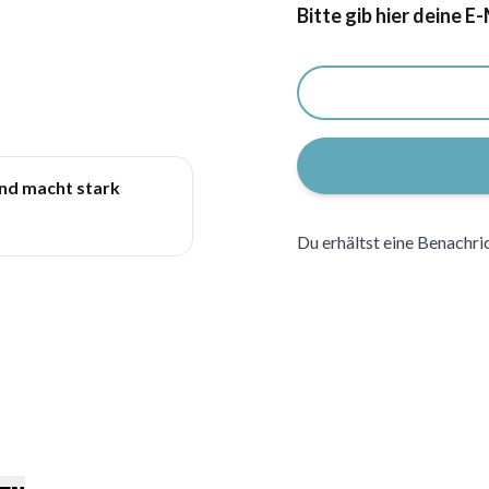
Benachrichtigungsformula
Bitte gib hier deine E
und macht stark
Du erhältst eine Benachri