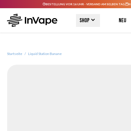
BESTELLUNG VOR 16 UHR - VERSAND AM SELBEN TAG.
K
Direkt zum Inhalt
Shop
Neu
Startseite
/
Liquid Station Banane