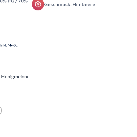
30% PG / 70%
Geschmack: Himbeere
Inkl. MwSt.
& Honigmelone
r für Wiederverfügbarkeit abonnieren