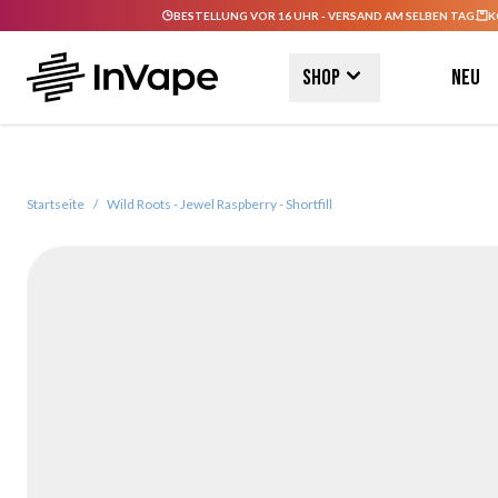
BESTELLUNG VOR 16 UHR - VERSAND AM SELBEN TAG.
K
Direkt zum Inhalt
Shop
Neu
Startseite
/
Wild Roots - Jewel Raspberry - Shortfill