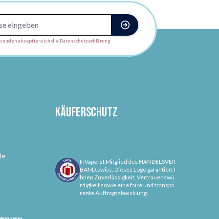
enden akzeptiere ich die Datenschutzerklärung.
Käuferschutz
le
InVape ist Mitglied des HANDELSVER
BAND.swiss. Dieses Logo garantiert I
hnen Zuverlässigkeit, Vertrauenswü
rdigkeit sowie eine faire und transpa
rente Auftragsabwicklung.