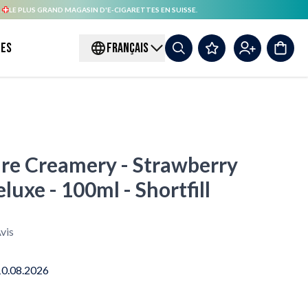
.
LE PLUS GRAND MAGASIN D'E-CIGARETTES EN SUISSE.
es
FRANÇAIS
re Creamery - Strawberry
uxe - 100ml - Shortfill
vis
10.08.2026