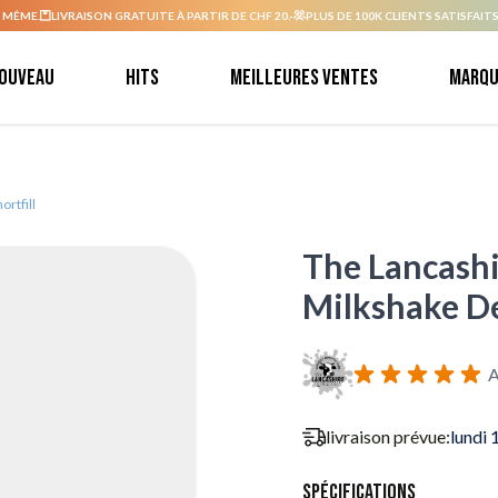
 MÊME.
LIVRAISON GRATUITE À PARTIR DE CHF 20.-
PLUS DE 100K CLIENTS SATISFAITS
ouveau
Hits
Meilleures ventes
Marqu
rtfill
The Lancashi
Milkshake Del
A
livraison prévue:
lundi 
Spécifications