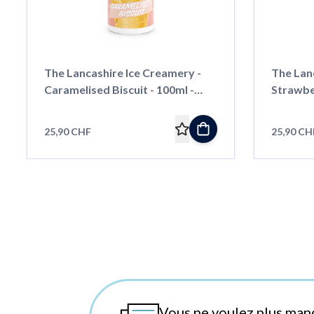
The Lancashire Ice Creamery -
The Lan
Caramelised Biscuit - 100ml -
Strawbe
Shortfill
Shortfill
25,90 CHF
25,90 CH
Vous ne voulez plus man