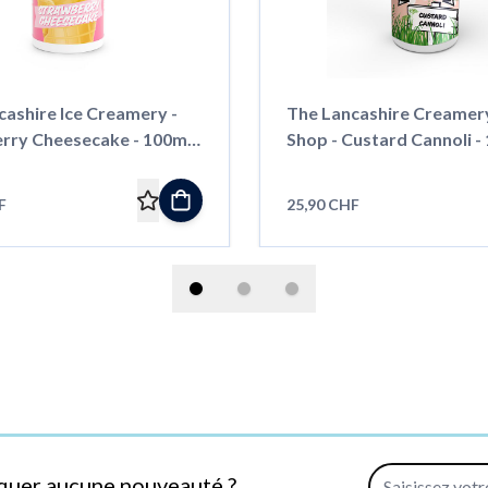
cashire Ice Creamery -
The Lancashire Creamer
rry Cheesecake - 100ml -
Shop - Custard Cannoli - 
Shortfill
F
25,90 CHF
Adresse e-mail
quer aucune nouveauté ?