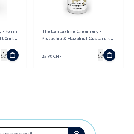
y - Farm
The Lancashire Creamery -
100ml -
Pistachio & Hazelnut Custard -
100ml - Shortfill
25,90 CHF