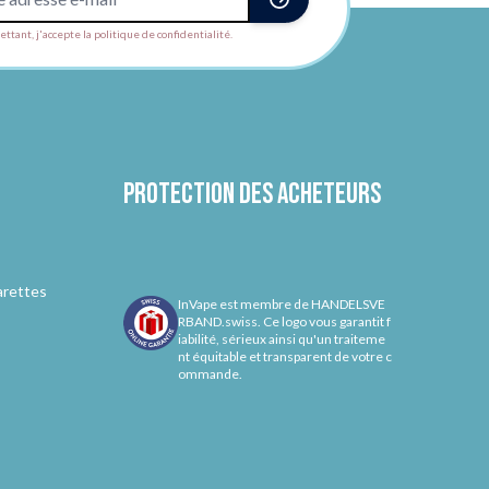
ttant, j'accepte la politique de confidentialité.
Protection des acheteurs
arettes
InVape est membre de HANDELSVE
RBAND.swiss. Ce logo vous garantit f
iabilité, sérieux ainsi qu'un traiteme
nt équitable et transparent de votre c
ommande.