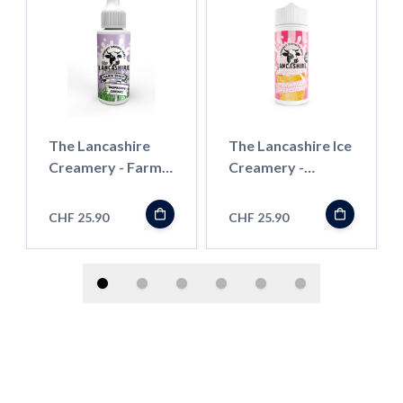
The Lancashire
The Lancashire Ice
Creamery - Farm
Creamery -
Shop - Raspberry
Strawberry
Custard - 100ml -
Cheesecake -
CHF 25.90
CHF 25.90
Shortfill
100ml - Shortfill