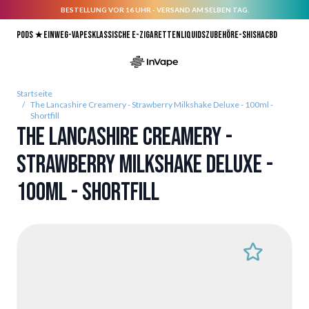
BESTELLUNG VOR 16 UHR - VERSAND AM SELBEN TAG.
Direkt zum Inhalt
Pods ★
Einweg-Vapes
Klassische E-Zigaretten
Liquids
Zubehör
E-Shisha
CBD
Startseite
/
The Lancashire Creamery - Strawberry Milkshake Deluxe - 100ml -
Shortfill
The Lancashire Creamery -
Strawberry Milkshake Deluxe -
100ml - Shortfill