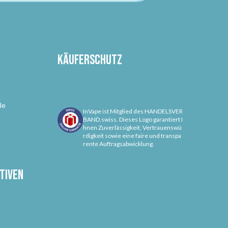
Käuferschutz
le
InVape ist Mitglied des HANDELSVER
BAND.swiss. Dieses Logo garantiert I
hnen Zuverlässigkeit, Vertrauenswü
rdigkeit sowie eine faire und transpa
rente Auftragsabwicklung.
tiven