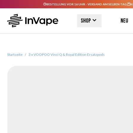
BESTELLUNG VOR 16 UHR - VERSAND AM SELBEN TAG.
K
Direkt zum Inhalt
Shop
Neu
Startseite
/
3 x VOOPOO Vinci Q & Royal Edition Ersatzpods