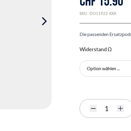
CHF 15.90
SKU:
DO11922-XXX
Die passenden Ersatzpods 
Widerstand Ω
Option wählen ...
Benachrichtigungsformula
Menge