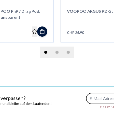
POO PnP / Drag Pod,
VOOPOO ARGUS P2 Kit
Transparent
CHF 26.90
E-Mail-Adresse
 verpassen?
r und bleibe auf dem Laufenden!
Mit dem Abs