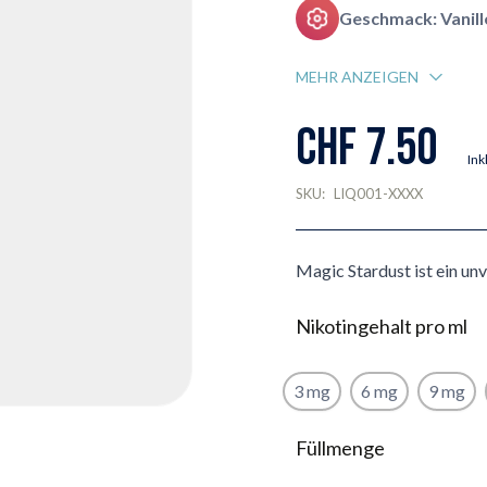
Geschmack: Vanill
MEHR ANZEIGEN
CHF 7.50
Ink
SKU:
LIQ001-XXXX
Magic Stardust ist ein u
Nikotingehalt pro ml
3 mg
6 mg
9 mg
Füllmenge