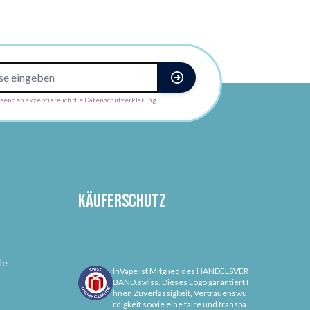
enden akzeptiere ich die Datenschutzerklärung.
Käuferschutz
le
InVape ist Mitglied des HANDELSVER
BAND.swiss. Dieses Logo garantiert I
hnen Zuverlässigkeit, Vertrauenswü
rdigkeit sowie eine faire und transpa