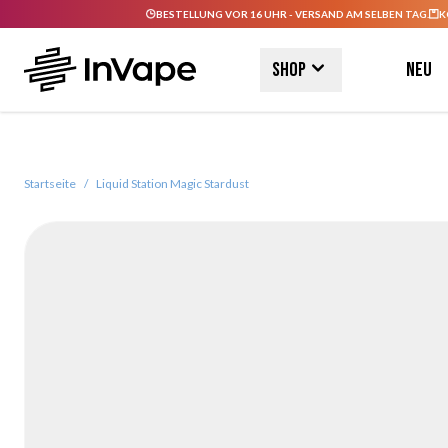
BESTELLUNG VOR 16 UHR - VERSAND AM SELBEN TAG.
K
Direkt zum Inhalt
Shop
Neu
Startseite
/
Liquid Station Magic Stardust