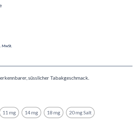
e
l. MwSt.
nverkennbarer, süsslicher Tabakgeschmack.
11 mg
14 mg
18 mg
20 mg Salt