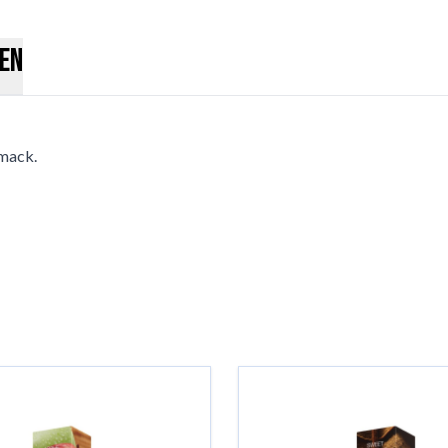
en
hmack.