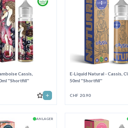
amboise Cassis,
E-Liquid Natural - Cassis,
l ''Shortfill''
50ml ''Shortfill''
CHF 20.90
AN LAGER