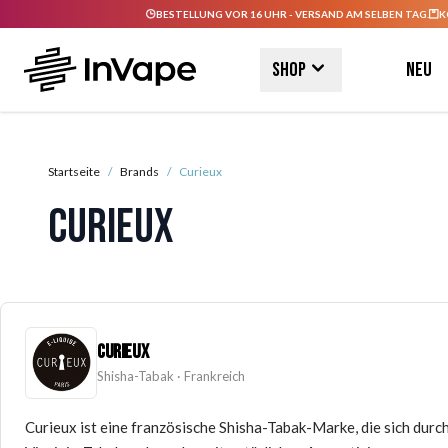
BESTELLUNG VOR 16 UHR - VERSAND AM SELBEN TAG.
K
Direkt zum Inhalt
Shop
Neu
Startseite
/
Brands
/
Curieux
Curieux
CURIEUX
Shisha-Tabak · Frankreich
Curieux ist eine französische Shisha-Tabak-Marke, die sich durc