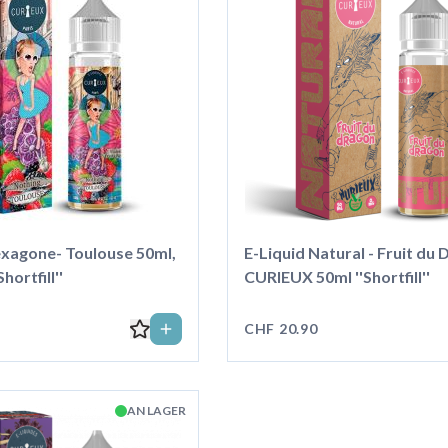
exagone- Toulouse 50ml,
E-Liquid Natural - Fruit du 
ortfill''
CURIEUX 50ml ''Shortfill''
CHF 20.90
AN LAGER