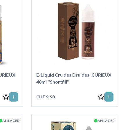
 CURIEUX
E-Liquid Cru des Druides, CURIEUX
40ml ''Shortfill''
CHF 9.90
AN LAGER
AN LAGER