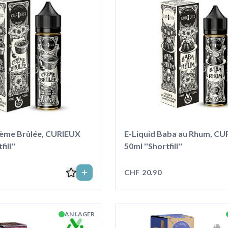
rème Brûlée, CURIEUX
E-Liquid Baba au Rhum, C
ill''
50ml ''Shortfill''
CHF 20.90
AN LAGER