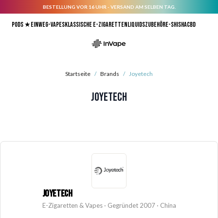
BESTELLUNG VOR 16 UHR - VERSAND AM SELBEN TAG.
Direkt zum Inhalt
Pods ★
Einweg-Vapes
Klassische E-Zigaretten
Liquids
Zubehör
E-Shisha
CBD
Startseite
/
Brands
/
Joyetech
Joyetech
JOYETECH
E-Zigaretten & Vapes · Gegründet 2007 · China