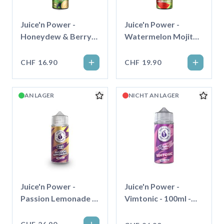
Juice'n Power -
Juice'n Power -
Honeydew & Berry
Watermelon Mojito -
Kiwi Mint - 50ml -
50ml - Shortfill
Shortfill
CHF 16.90
CHF 19.90
AN LAGER
NICHT AN LAGER
Juice'n Power -
Juice'n Power -
Passion Lemonade -
Vimtonic - 100ml -
100ml - Shortfill
Shortfill