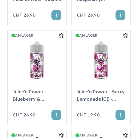
Shortfill
Lemonade - 100ml -
Shortfill
CHF 26.90
CHF 26.90
AN LAGER
AN LAGER
Juice'n Power -
Juice'n Power - Berry
Blueberry &
Lemonade ICE -
Pomegranate -
100ml - Shortfill
100ml - Shortfill
CHF 26.90
CHF 19.90
AN LAGER
AN LAGER