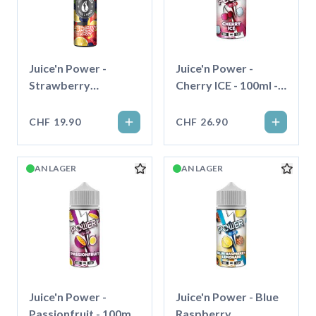
Juice'n Power -
Juice'n Power -
Strawberry
Cherry ICE - 100ml -
Lemonade Berry -
Shortfill
50ml - Shortfill
CHF 19.90
CHF 26.90
AN LAGER
AN LAGER
Juice'n Power -
Juice'n Power - Blue
Passionfruit - 100ml -
Raspberry