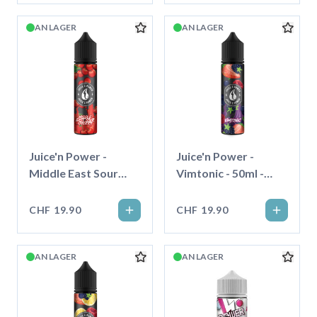
AN LAGER
AN LAGER
Juice'n Power -
Juice'n Power -
Middle East Sour
Vimtonic - 50ml -
Cherry - 50ml -
Shortfill
Shortfill
CHF 19.90
CHF 19.90
AN LAGER
AN LAGER