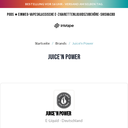
BESTELLUNG VOR 16 UHR - VERSAND AM SELBEN TAG.
Direkt zum Inhalt
Pods ★
Einweg-Vapes
Klassische E-Zigaretten
Liquids
Zubehör
E-Shisha
CBD
Startseite
/
Brands
/
Juice'n Power
Juice'n Power
JUICE'N POWER
E-Liquid · Deutschland