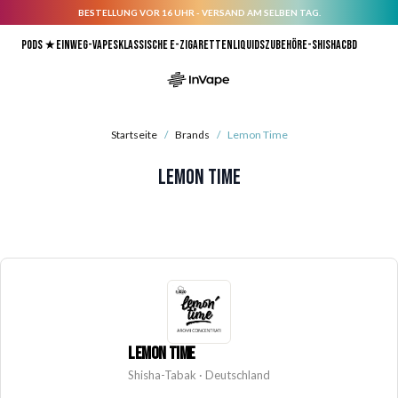
BESTELLUNG VOR 16 UHR - VERSAND AM SELBEN TAG.
Direkt zum Inhalt
Pods ★
Einweg-Vapes
Klassische E-Zigaretten
Liquids
Zubehör
E-Shisha
CBD
Startseite
/
Brands
/
Lemon Time
Lemon Time
LEMON TIME
Shisha-Tabak · Deutschland