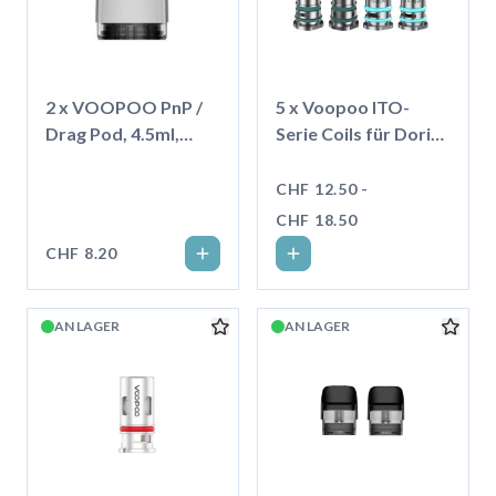
2 x VOOPOO PnP /
5 x Voopoo ITO-
Drag Pod, 4.5ml,
Serie Coils für Doric
Transparent
20
CHF 12.50 -
CHF 18.50
CHF 8.20
AN LAGER
AN LAGER