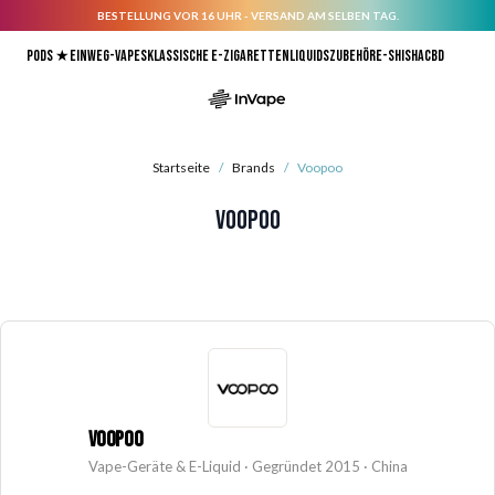
BESTELLUNG VOR 16 UHR - VERSAND AM SELBEN TAG.
Direkt zum Inhalt
Pods ★
Einweg-Vapes
Klassische E-Zigaretten
Liquids
Zubehör
E-Shisha
CBD
Startseite
/
Brands
/
Voopoo
Voopoo
VOOPOO
Vape-Geräte & E-Liquid · Gegründet 2015 · China