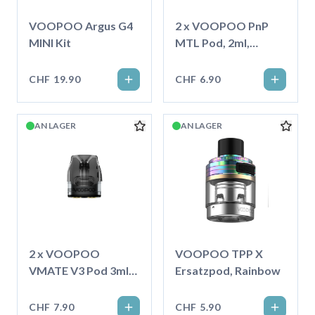
VOOPOO Argus G4
2 x VOOPOO PnP
MINI Kit
MTL Pod, 2ml,
Transparent
CHF 19.90
CHF 6.90
AN LAGER
AN LAGER
2 x VOOPOO
VOOPOO TPP X
VMATE V3 Pod 3ml
Ersatzpod, Rainbow
Topfill, 0.4 Ohm
CHF 7.90
CHF 5.90