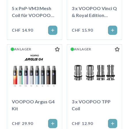
5 x PnP-VM3 Mesh
3 x VOOPOO Vinci Q
Coil für VOOPOO
& Royal Edition
VINCI / Drag S / X
Ersatzpods
Serie, 0.45ohm
CHF 14.90
CHF 15.90
AN LAGER
AN LAGER
VOOPOO Argus G4
3 x VOOPOO TPP
Kit
Coil
CHF 29.90
CHF 12.90