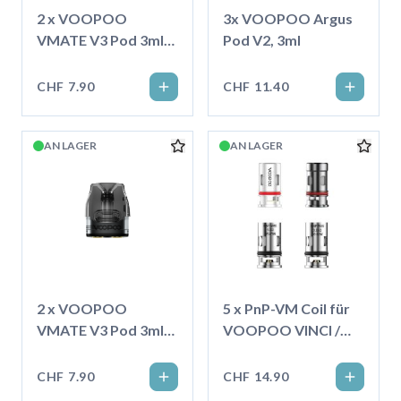
2 x VOOPOO
3x VOOPOO Argus
VMATE V3 Pod 3ml
Pod V2, 3ml
Topfill, 0.7 Ohm
CHF 7.90
CHF 11.40
AN LAGER
AN LAGER
2 x VOOPOO
5 x PnP-VM Coil für
VMATE V3 Pod 3ml
VOOPOO VINCI /
Topfill, 1.0 Ohm
Drag S / X
CHF 7.90
CHF 14.90