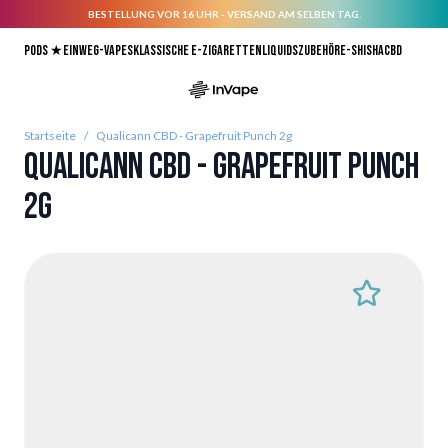
BESTELLUNG VOR 16 UHR - VERSAND AM SELBEN TAG.
Direkt zum Inhalt
Pods ★
Einweg-Vapes
Klassische E-Zigaretten
Liquids
Zubehör
E-Shisha
CBD
Startseite
/
Qualicann CBD - Grapefruit Punch 2g
Qualicann CBD - Grapefruit Punch
2g