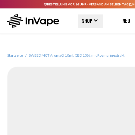
BESTELLUNG VOR 16 UHR - VERSAND AM SELBEN TAG.
K
Direkt zum Inhalt
Shop
Neu
Startseite
/
SWEED MCT Aromaöl 10ml, CBD 10%, mit Rosmarinextrakt