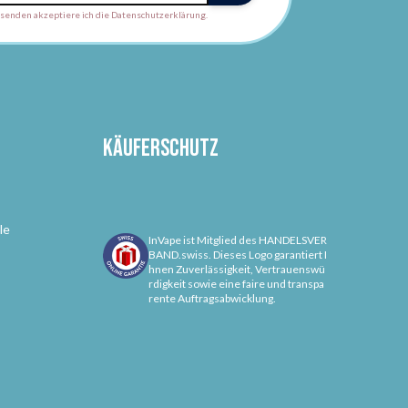
enden akzeptiere ich die Datenschutzerklärung.
Käuferschutz
le
InVape ist Mitglied des HANDELSVER
BAND.swiss. Dieses Logo garantiert I
hnen Zuverlässigkeit, Vertrauenswü
rdigkeit sowie eine faire und transpa
rente Auftragsabwicklung.