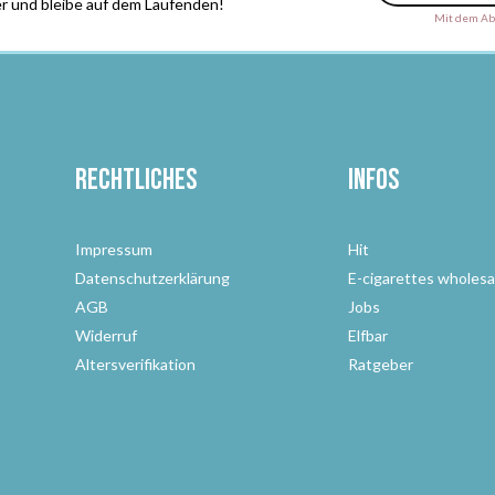
r und bleibe auf dem Laufenden!
Mit dem Abs
Rechtliches
Infos
Impressum
Hit
Datenschutzerklärung
E-cigarettes wholesa
AGB
Jobs
Widerruf
Elfbar
Altersverifikation
Ratgeber