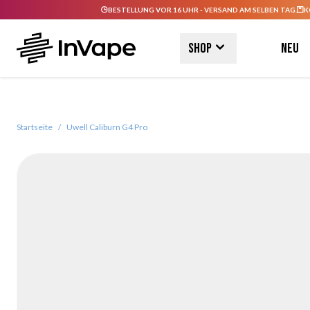
BESTELLUNG VOR 16 UHR - VERSAND AM SELBEN TAG.
K
Direkt zum Inhalt
Shop
Neu
Startseite
/
Uwell Caliburn G4 Pro