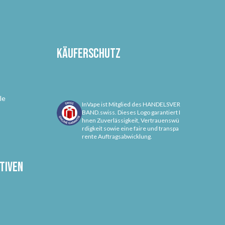
Käuferschutz
le
InVape ist Mitglied des HANDELSVER
BAND.swiss. Dieses Logo garantiert I
hnen Zuverlässigkeit, Vertrauenswü
rdigkeit sowie eine faire und transpa
rente Auftragsabwicklung.
tiven