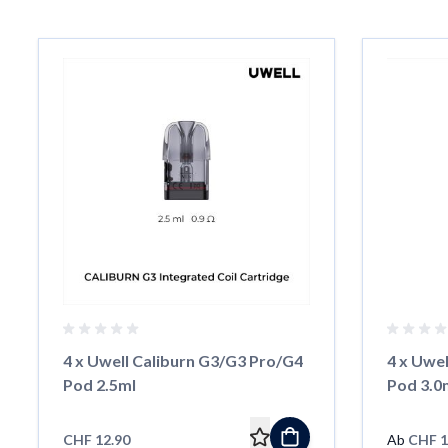
Das Navigieren durch die Elemente des Karussells ist mit der 
Karussell überspringen
4 x Uwell Caliburn G3/G3 Pro/G4
4 x Uwe
Pod 2.5ml
Pod 3.0
CHF 12.90
Ab
CHF 1