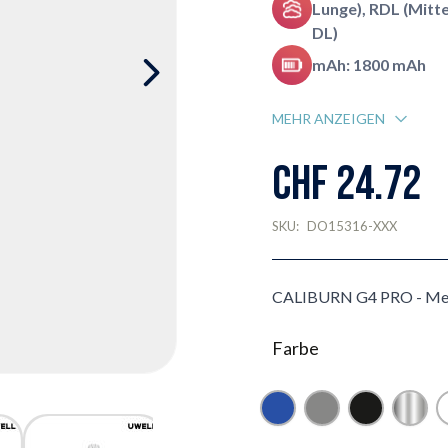
Lunge), RDL (Mitt
DL)
mAh: 1800 mAh
MEHR ANZEIGEN
CHF 24.72
SKU:
DO15316-XXX
CALIBURN G4 PRO - Mehr 
Farbe
Blau
Grau
Schwarz
Silber