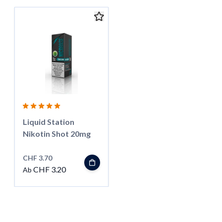
Das Navigieren durch die Elemente des Karussells ist mit der 
Karussell überspringen
Liquid Station
Nikotin Shot 20mg
CHF 3.70
CHF 3.20
Ab