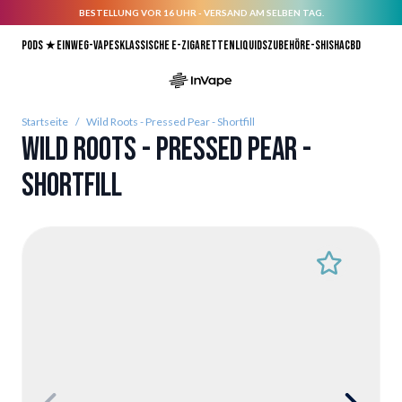
BESTELLUNG VOR 16 UHR - VERSAND AM SELBEN TAG.
Direkt zum Inhalt
Pods ★
Einweg-Vapes
Klassische E-Zigaretten
Liquids
Zubehör
E-Shisha
CBD
Startseite
/
Wild Roots - Pressed Pear - Shortfill
Wild Roots - Pressed Pear -
Shortfill