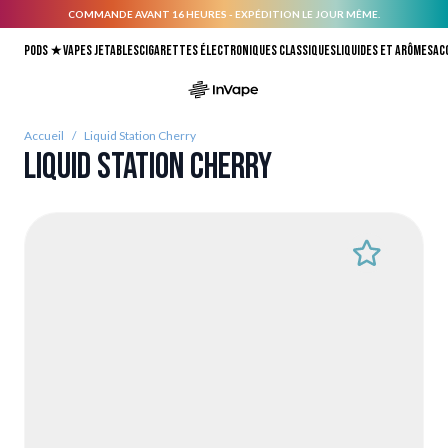
COMMANDE AVANT 16 HEURES - EXPÉDITION LE JOUR MÊME.
Allez au contenu
Pods ★
Vapes jetables
Cigarettes électroniques classiques
Liquides et arômes
Ac
Accueil
/
Liquid Station Cherry
Liquid Station Cherry